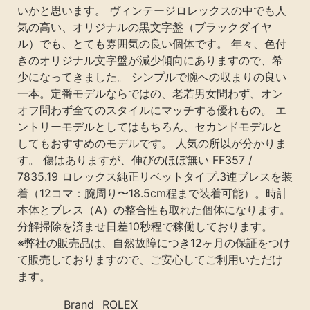
いかと思います。 ヴィンテージロレックスの中でも人
気の高い、オリジナルの黒文字盤（ブラックダイヤ
ル）でも、とても雰囲気の良い個体です。 年々、色付
きのオリジナル文字盤が減少傾向にありますので、希
少になってきました。 シンプルで腕への収まりの良い
一本。定番モデルならではの、老若男女問わず、オン
オフ問わず全てのスタイルにマッチする優れもの。 エ
ントリーモデルとしてはもちろん、セカンドモデルと
してもおすすめのモデルです。 人気の所以が分かりま
す。 傷はありますが、伸びのほぼ無い FF357 /
7835.19 ロレックス純正リベットタイプ.3連ブレスを装
着（12コマ：腕周り〜18.5cm程まで装着可能）。時計
本体とブレス（A）の整合性も取れた個体になります。
分解掃除を済ませ日差10秒程で稼働しております。
※弊社の販売品は、自然故障につき12ヶ月の保証をつけ
て販売しておりますので、ご安心してご利用いただけ
ます。
Brand
ROLEX